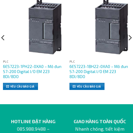
PLC
PLC
6ES7223-1PH22-0XA0 – Mô đun
6ES7223-1BH22-0XA0 – Mô đun
S7-200 Digital I/O EM 223
S7-200 Digital I/O EM 223
8DI/8DO
8DI/8DO
YÊU CẦU BÁO GIÁ
YÊU CẦU BÁO GIÁ
HOTLINE ĐẶT HÀNG
GIAO HÀNG TOÀN QUỐC
085.988.9488 –
Nhanh chóng, tiết kiệm