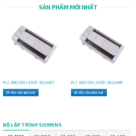
PHẨM
CÀI
ĐỘNG
SẢN PHẨM MỚI NHẤT
ĐẶT
HÓA
Nhà
Dịch
Đội
cung
vụ
ngũ
cấp
tận
lập
sản
tâm
trình
phẩm
–
tự
tự
chuyên
động
động
nghiệp
hóa
hóa
–
giàu
chính
đúng
kinh
hãng
thời
nghiệm,
hạn
sáng
PLC WECON LX3VP-3624MT
PLC WECON LX3VP-3624MR
tạo,
chuyên
YÊU CẦU BÁO GIÁ
YÊU CẦU BÁO GIÁ
môn
hóa
cao
BỘ LẬP TRÌNH SIEMENS