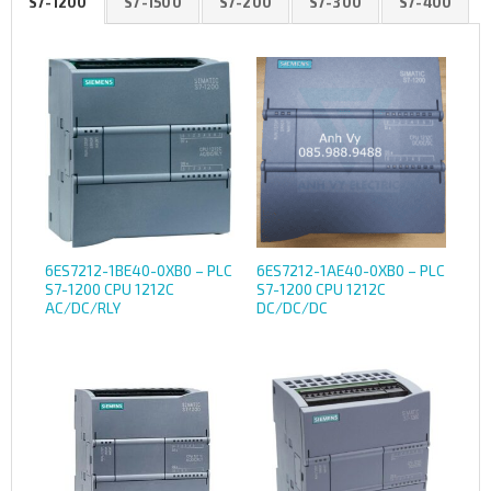
S7-1200
S7-1500
S7-200
S7-300
S7-400
6ES7212-1BE40-0XB0 – PLC
6ES7212-1AE40-0XB0 – PLC
S7-1200 CPU 1212C
S7-1200 CPU 1212C
AC/DC/RLY
DC/DC/DC