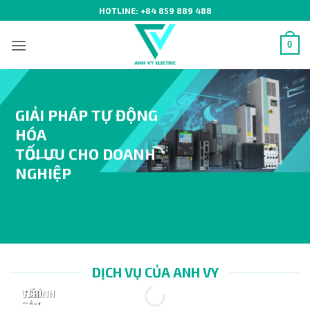
Bỏ
HOTLINE:
+84 859 889 488
qua
nội
0
dung
GIẢI PHÁP TỰ ĐỘNG
HÓA
TỐI ƯU CHO DOANH
NGHIỆP
DỊCH VỤ CỦA ANH VY
TƯ
LẮP
LẬP
VẤN
RÁP
TRÌNH
SẢN
–
TỰ